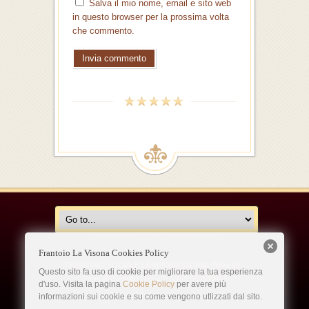
Salva il mio nome, email e sito web
in questo browser per la prossima volta
che commento.
Frantoio La Visona Cookies Policy
FRANTOIO SOCIALE LA VISONA Via della Pieve 93 -
Questo sito fa uso di cookie per migliorare la tua esperienza
Pieve di Compito Lucca P.IVA 01982180463
d'uso. Visita la pagina
Cookie Policy
per avere più
informazioni sui cookie e su come vengono utlizzati dal sito.
Copyright © 2019 Frantoio La Visona